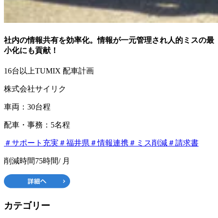
社内の情報共有を効率化。情報が一元管理され人的ミスの最
小化にも貢献！
16台以上
TUMIX 配車計画
株式会社サイリク
車両：30台程
配車・事務：5名程
＃サポート充実
＃福井県
＃情報連携
＃ミス削減
＃請求書
削減時間
75時間
/ 月
カテゴリー