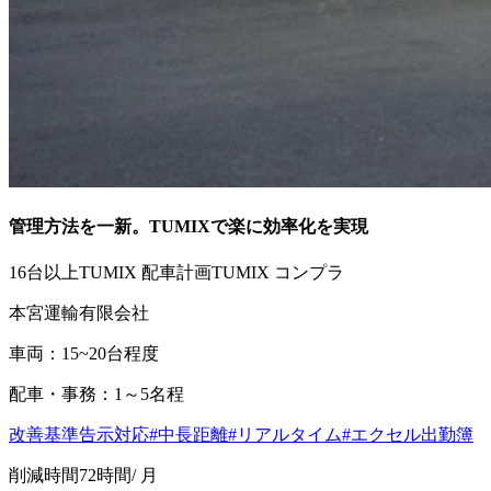
管理方法を一新。TUMIXで楽に効率化を実現
16台以上
TUMIX 配車計画
TUMIX コンプラ
本宮運輸有限会社
車両：15~20台程度
配車・事務：1～5名程
改善基準告示対応
#中長距離
#リアルタイム
#エクセル出勤簿
削減時間
72時間
/ 月