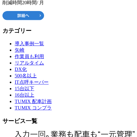
削減時間
20時間
/ 月
カテゴリー
導入事例一覧
矢崎
作業員も利用
リアルタイム
DX化
500名以上
IT点呼キーパー
15台以下
16台以上
TUMIX 配車計画
TUMIX コンプラ
サービス一覧