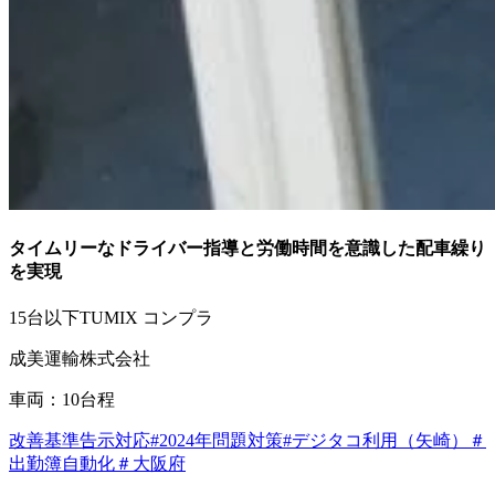
タイムリーなドライバー指導と労働時間を意識した配車繰り
を実現
15台以下
TUMIX コンプラ
成美運輸株式会社
車両：10台程
改善基準告示対応
#2024年問題対策
#デジタコ利用（矢崎）
＃
出勤簿自動化
＃大阪府