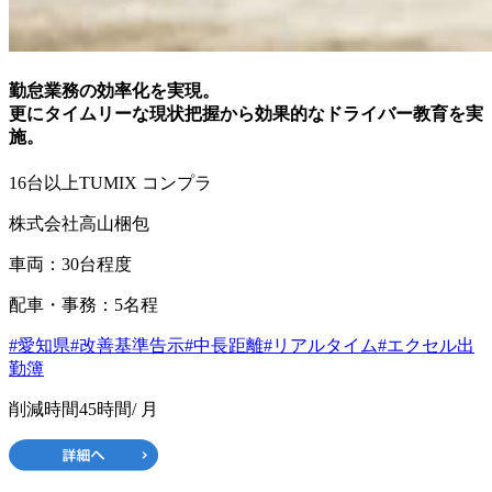
勤怠業務の効率化を実現。
更にタイムリーな現状把握から効果的なドライバー教育を実
施。
16台以上
TUMIX コンプラ
株式会社高山梱包
車両：30台程度
配車・事務：5名程
#愛知県
#改善基準告示
#中長距離
#リアルタイム
#エクセル出
勤簿
削減時間
45時間
/ 月