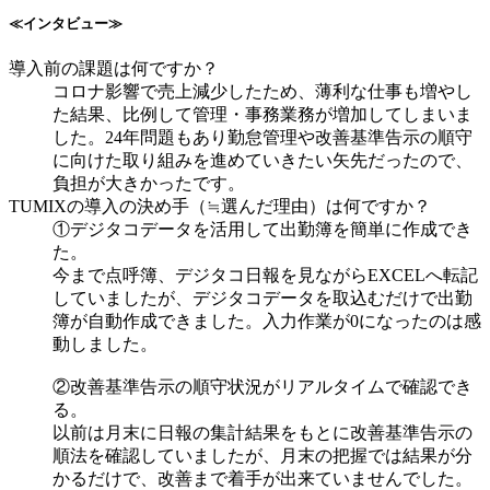
≪インタビュー≫
導入前の課題は何ですか？
コロナ影響で売上減少したため、薄利な仕事も増やし
た結果、比例して管理・事務業務が増加してしまいま
した。24年問題もあり勤怠管理や改善基準告示の順守
に向けた取り組みを進めていきたい矢先だったので、
負担が大きかったです。
TUMIXの導入の決め手（≒選んだ理由）は何ですか？
①デジタコデータを活用して出勤簿を簡単に作成でき
た。
今まで点呼簿、デジタコ日報を見ながらEXCELへ転記
していましたが、デジタコデータを取込むだけで出勤
簿が自動作成できました。入力作業が0になったのは感
動しました。
②改善基準告示の順守状況がリアルタイムで確認でき
る。
以前は月末に日報の集計結果をもとに改善基準告示の
順法を確認していましたが、月末の把握では結果が分
かるだけで、改善まで着手が出来ていませんでした。