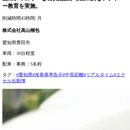
ー教育を実施。
削減時間
45時間
/ 月
株式会社高山梱包
愛知県豊田市
車両：30台程度
配車・事務：5名程
タグ：
#愛知県
#改善基準告示
#中長距離
#リアルタイム
#エク
セル出勤簿