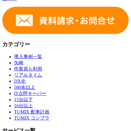
カテゴリー
導入事例一覧
矢崎
作業員も利用
リアルタイム
DX化
500名以上
IT点呼キーパー
15台以下
16台以上
TUMIX 配車計画
TUMIX コンプラ
サービス一覧