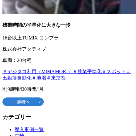
残業時間の平準化に大きな一歩
16台以上
TUMIX コンプラ
株式会社アクティブ
車両：20台程
＃デジタコ利用（MIMAMORI）
＃残業平準化
＃スポット
＃
出勤簿自動化
＃地場
＃東京都
削減時間
30時間
/ 月
カテゴリー
導入事例一覧
矢崎