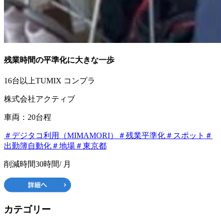
残業時間の平準化に大きな一歩
16台以上
TUMIX コンプラ
株式会社アクティブ
車両：20台程
＃デジタコ利用（MIMAMORI）
＃残業平準化
＃スポット
＃
出勤簿自動化
＃地場
＃東京都
削減時間
30時間
/ 月
カテゴリー