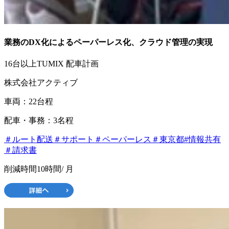
業務のDX化によるペーパーレス化、クラウド管理の実現
16台以上
TUMIX 配車計画
株式会社アクティブ
車両：22台程
配車・事務：3名程
＃ルート配送
＃サポート
＃ペーパーレス
＃東京都
#情報共有
＃請求書
削減時間
10時間
/ 月